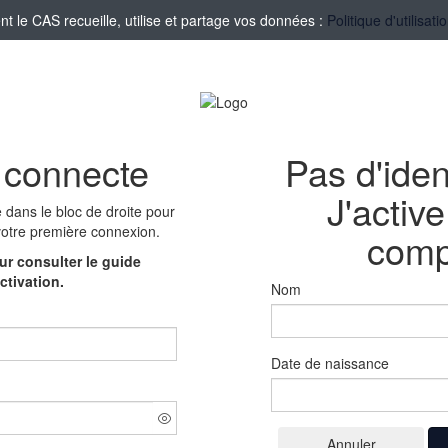
le CAS recueille, utilise et partage vos données :
Politique d'utilisa
 connecte
Pas d'iden
J'activ
e
dans le bloc de droite pour
votre première connexion.
comp
r consulter le guide
ctivation.
Nom
Date de naissance