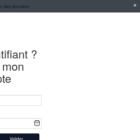
tion des données
tifiant ?
e mon
te
Valider