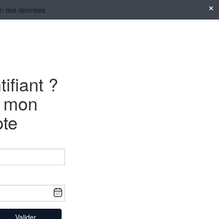
tion des données
tifiant ?
e mon
te
Valider