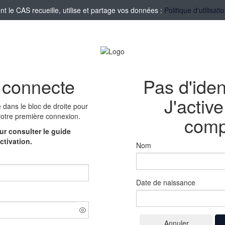
le CAS recueille, utilise et partage vos données :
Politique d'utilisa
 connecte
Pas d'iden
J'activ
e
dans le bloc de droite pour
votre première connexion.
comp
r consulter le guide
ctivation.
Nom
Date de naissance