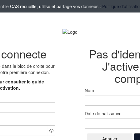
le CAS recueille, utilise et partage vos données :
Politique d'utilisa
 connecte
Pas d'iden
J'activ
e
dans le bloc de droite pour
votre première connexion.
comp
r consulter le guide
ctivation.
Nom
Date de naissance