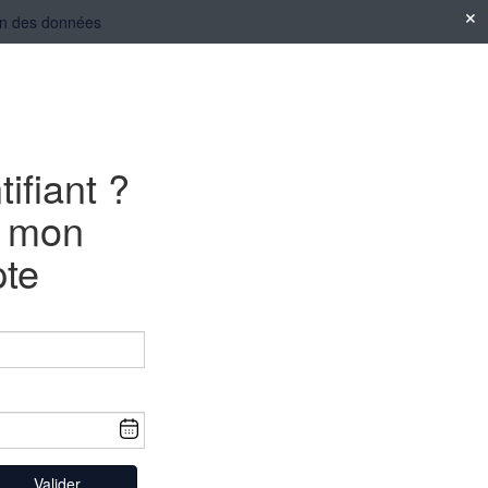
tion des données
tifiant ?
e mon
te
Valider