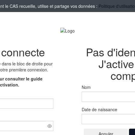
le CAS recueille, utilise et partage vos données :
Politique d'utilisa
 connecte
Pas d'iden
J'activ
e
dans le bloc de droite pour
votre première connexion.
comp
r consulter le guide
ctivation.
Nom
Date de naissance