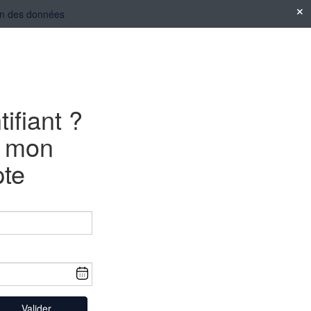
tion des données
tifiant ?
e mon
te
Valider