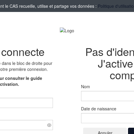
le CAS recueille, utilise et partage vos données :
Politique d'utilisa
 connecte
Pas d'iden
J'activ
e
dans le bloc de droite pour
votre première connexion.
comp
r consulter le guide
ctivation.
Nom
Date de naissance