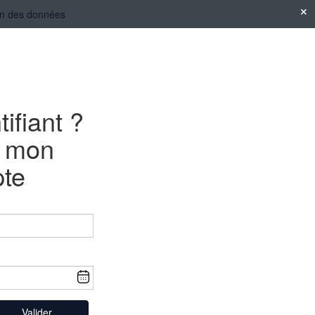
tion des données
tifiant ?
e mon
te
Valider