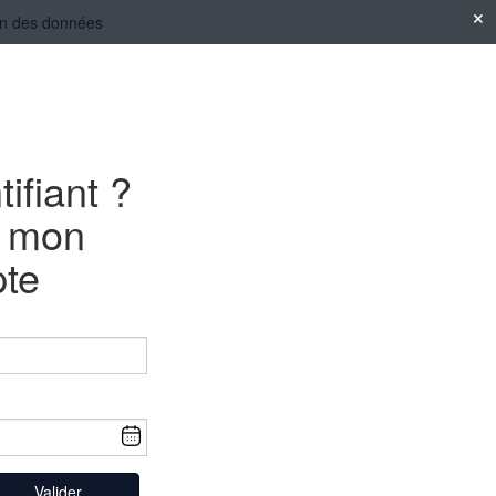
tion des données
tifiant ?
e mon
te
Valider