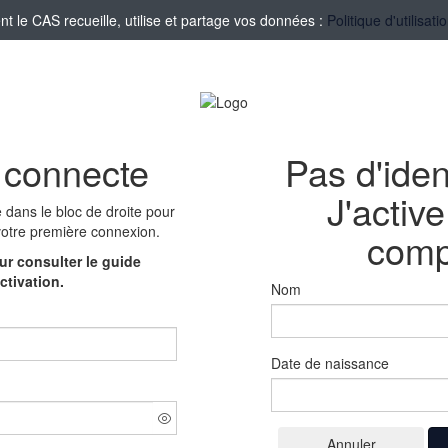
le CAS recueille, utilise et partage vos données :
Politique d'utilisa
 connecte
Pas d'iden
J'activ
e
dans le bloc de droite pour
votre première connexion.
comp
r consulter le guide
ctivation.
Nom
Date de naissance