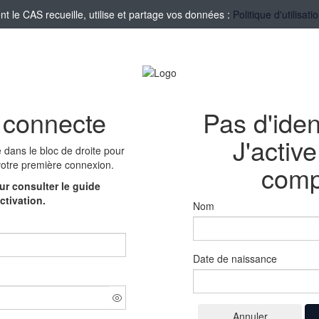
le CAS recueille, utilise et partage vos données :
Politique d'utilisa
 connecte
Pas d'iden
J'activ
e
dans le bloc de droite pour
votre première connexion.
comp
r consulter le guide
ctivation.
Nom
Date de naissance