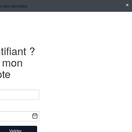
tion des données
tifiant ?
e mon
te
Valider